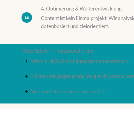
4. Optimierung & Weiterentwicklung
Content ist kein Einmalprojekt. Wir analysi
datenbasiert und zielorientiert.
FAQ: SEO für Finanzdienstleister
Warum ist SEO für Finanzthemen so schwer?
Können wir gegen große Vergleichsportale bes
Wann sehen wir die ersten Leads?