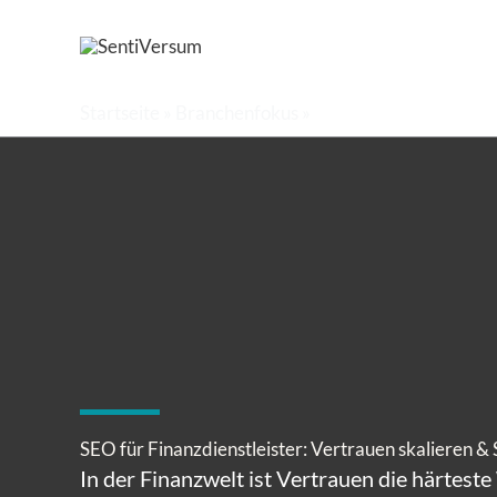
Zum
Inhalt
springen
Startseite
»
Branchenfokus
»
SEO für Finanzdienstle
SEO für Finanzdienstleister: Vertrauen skalieren & 
In der Finanzwelt ist Vertrauen die härtest