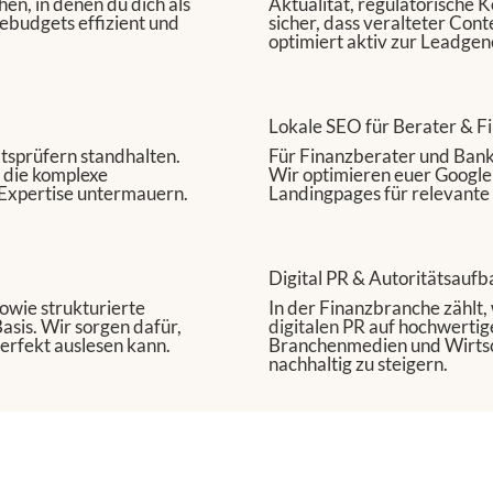
en, in denen du dich als
Aktualität, regulatorische K
ebudgets effizient und
sicher, dass veralteter Con
optimiert aktiv zur Leadgen
Lokale SEO für Berater & Fi
ätsprüfern standhalten.
Für Finanzberater und Banke
.
 die komplexe
Wir optimieren euer Google
Expertise untermauern.
Landingpages für relevante
Digital PR & Autoritätsaufb
owie strukturierte
In der Finanzbranche zählt,
$9
asis. Wir sorgen dafür,
digitalen PR
auf hochwertig
erfekt auslesen kann.
Branchenmedien und Wirtsc
nachhaltig zu steigern.