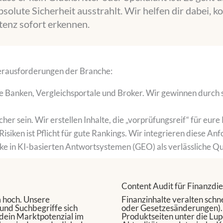
bsolute Sicherheit ausstrahlt. Wir helfen dir dabei,
enz sofort erkennen.
 Herausforderungen der Branche:
te Banken, Vergleichsportale und Broker. Wir gewinnen durch
cher sein. Wir erstellen Inhalte, die „vorprüfungsreif“ für eure
siken ist Pflicht für gute Rankings. Wir integrieren diese An
e in KI-basierten Antwortsystemen (GEO) als verlässliche Quel
Content Audit für Finanzdie
m hoch. Unsere
Finanzinhalte veralten schn
und Suchbegriffe sich
oder Gesetzesänderungen).
 dein Marktpotenzial im
Produktseiten unter die Lup
.