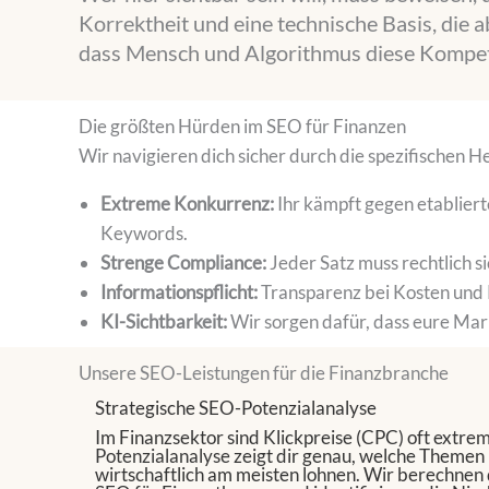
Korrektheit und eine technische Basis, die a
dass Mensch und Algorithmus diese Kompet
Die größten Hürden im SEO für Finanzen
Wir navigieren dich sicher durch die spezifischen
Extreme Konkurrenz:
Ihr kämpft gegen etablier
Keywords.
Strenge Compliance:
Jeder Satz muss rechtlich si
Informationspflicht:
Transparenz bei Kosten und Ri
KI-Sichtbarkeit:
Wir sorgen dafür, dass eure Mark
Unsere SEO-Leistungen für die Finanzbranche
Strategische SEO-Potenzialanalyse
Im Finanzsektor sind Klickpreise (CPC) oft extre
Potenzialanalyse
zeigt dir genau, welche Themen 
wirtschaftlich am meisten lohnen. Wir berechnen