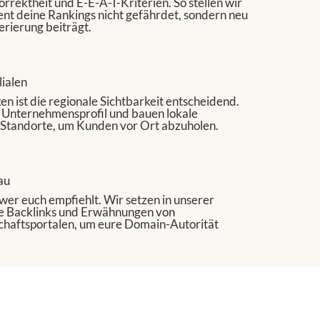
orrektheit und E-E-A-T-Kriterien. So stellen wir
tent deine Rankings nicht gefährdet, sondern neu
erierung beiträgt.
lialen
n ist die regionale Sichtbarkeit entscheidend.
.
 Unternehmensprofil und bauen lokale
 Standorte, um Kunden vor Ort abzuholen.
au
 wer euch empfiehlt. Wir setzen in unserer
e Backlinks und Erwähnungen von
$9
haftsportalen, um eure Domain-Autorität