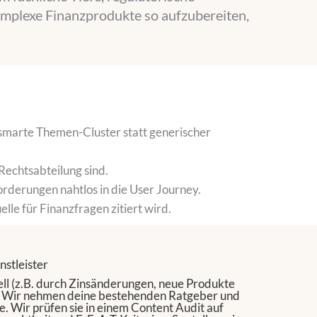
 komplexe Finanzprodukte so aufzubereiten,
 smarte Themen-Cluster statt generischer
 Rechtsabteilung sind.
forderungen nahtlos in die User Journey.
le für Finanzfragen zitiert wird.
nstleister
ell (z.B. durch Zinsänderungen, neue Produkte
 Wir nehmen deine bestehenden Ratgeber und
e. Wir prüfen sie in einem
Content Audit
auf
.